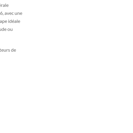
érale
26, avec une
tape idéale
Aude ou
iteurs de