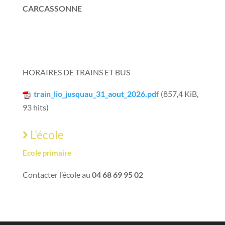
CARCASSONNE
Vous trouverez tous les horaires du Train Express
Régional
HORAIRES DE TRAINS ET BUS
train_lio_jusquau_31_aout_2026.pdf
(857,4 KiB,
93 hits)
L’école
Ecole primaire
Contacter l’école au
04 68 69 95 02