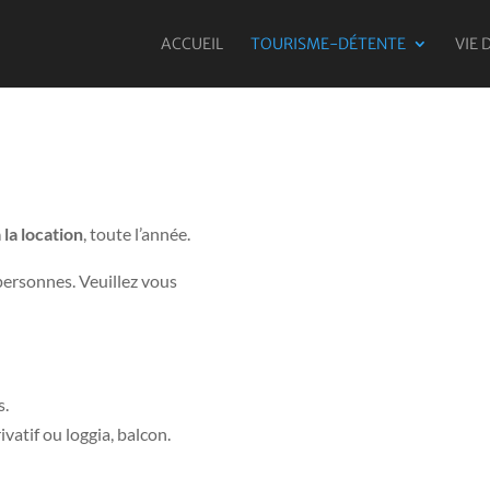
ACCUEIL
TOURISME-DÉTENTE
VIE 
 la location
, toute l’année.
 personnes. Veuillez vous
s.
vatif ou loggia, balcon.