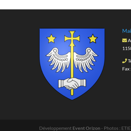
Mai
A
1158
Té
Fax 
Développement
Event Orizon
- Photos : ET