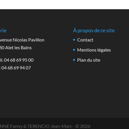
rie
À propos de ce site
venue Nicolas Pavillon
Contact
0 Alet les Bains
Mentions légales
l. 04 68 69 95 00
Plan du site
: 04 68 69 94 07
IENNE Fanny & TERENCIO Jean-Marc -
© 2026