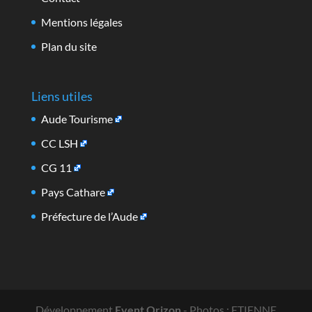
Mentions légales
Plan du site
Liens utiles
Aude Tourisme
CC LSH
CG 11
Pays Cathare
Préfecture de l’Aude
Développement
Event Orizon
- Photos : ETIENNE