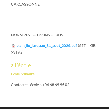
CARCASSONNE
Vous trouverez tous les horaires du Train Express
Régional
HORAIRES DE TRAINS ET BUS
train_lio_jusquau_31_aout_2026.pdf
(857,4 KiB,
93 hits)
L’école
Ecole primaire
Contacter l’école au
04 68 69 95 02