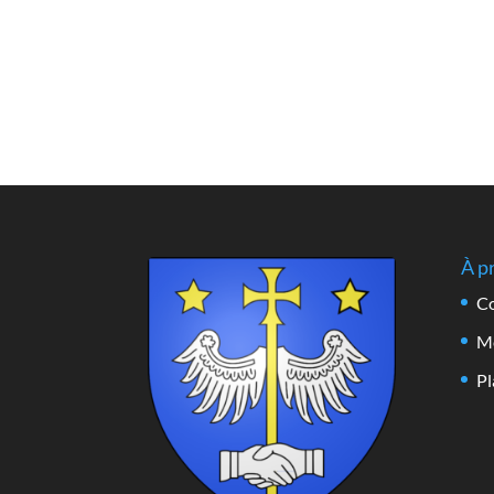
À p
Co
Me
Pl