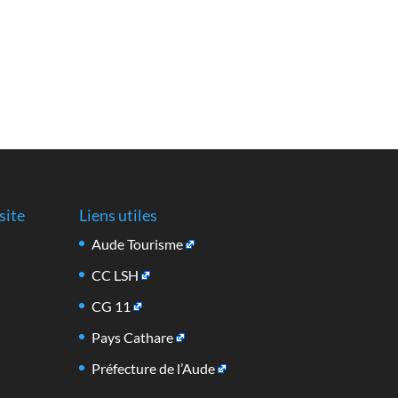
site
Liens utiles
Aude Tourisme
CC LSH
CG 11
Pays Cathare
Préfecture de l’Aude