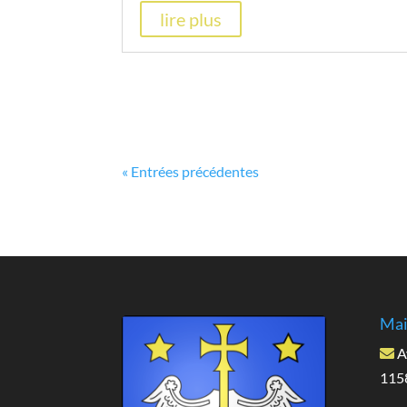
lire plus
« Entrées précédentes
Mai
A
1158