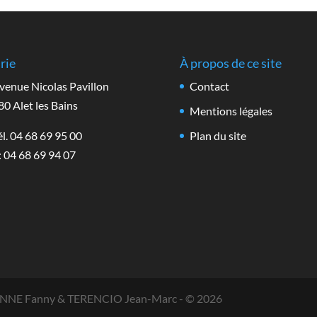
rie
À propos de ce site
venue Nicolas Pavillon
Contact
0 Alet les Bains
Mentions légales
l. 04 68 69 95 00
Plan du site
: 04 68 69 94 07
IENNE Fanny & TERENCIO Jean-Marc -
© 2026