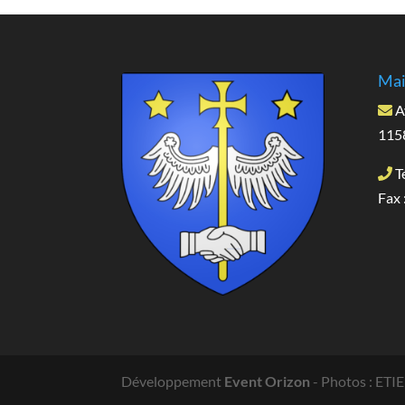
Mai
A
1158
Té
Fax 
Développement
Event Orizon
- Photos : ET